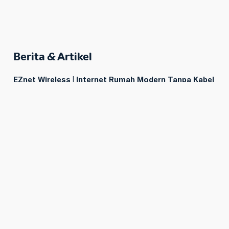
Berita & Artikel
EZnet Wireless | Internet Rumah Modern Tanpa Kabel
Mulai 150 Ribuan!
EZnet by Telkomsel | Internet Unlimited Rumah,
Mudah & Murah Mulai 150 Ribuan
IndiHome by Telkomsel | Koneksi Internet & TV
Terbaik dari Telkomsel
Telkomsel One | Internet Rumah & HP dalam 1 Paket
Mudah & Murah!